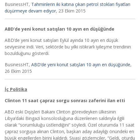
BusinessHT,
Tahminlerin iki katına çıkan petrol stokları fiyatları
düşürmeye devam ediyor
, 23 Ekim 2015
ABD’de yeni konut satışları 10 ayın en düşüğünde
ABD’de yeni konut satışları Eylül ayında 10 ayın en düşük
seviyesine indi. Veri, sektörde bu yılki istikrarlı iyileşme trendinin
bozulduğunu gösterdi.
BusinessHT,
ABD’de yeni konut satışları 10 ayın en düşüğünde
,
26 Ekim 2015
İç Politika
Clinton 11 saat çapraz sorgu sonrası zaferini ilan etti
ABD eski Dışişleri Bakanı Clinton görevdeyken ülkesinin
Libya’daki Bingazi konsolosluğuna düzenlenen saldırıyla ilgili
olarak “sorumluluğu üstlendiğini” söyledi. Özel oturumda 11 saat
çapraz sorguya alınan Clinton, başkan aday adaylığı önündeki en
büyük engellerden birini kaldırdı. Siyasi gözlemciler, “Geldi, oturdu