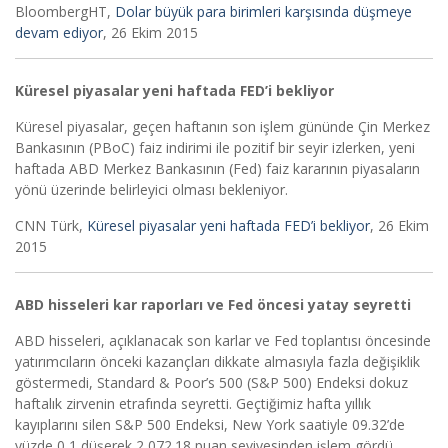
BloombergHT,
Dolar büyük para birimleri karşısında düşmeye
devam ediyor
, 26 Ekim 2015
Küresel piyasalar yeni haftada FED’i bekliyor
Küresel piyasalar, geçen haftanın son işlem gününde Çin Merkez
Bankasının (PBoC) faiz indirimi ile pozitif bir seyir izlerken, yeni
haftada ABD Merkez Bankasının (Fed) faiz kararının piyasaların
yönü üzerinde belirleyici olması bekleniyor.
CNN Türk,
Küresel piyasalar yeni haftada FED’i bekliyor
, 26 Ekim
2015
ABD hisseleri kar raporları ve Fed öncesi yatay seyretti
ABD hisseleri, açıklanacak son karlar ve Fed toplantısı öncesinde
yatırımcıların önceki kazançları dikkate almasıyla fazla değişiklik
göstermedi, Standard & Poor’s 500 (S&P 500) Endeksi dokuz
haftalık zirvenin etrafında seyretti. Geçtiğimiz hafta yıllık
kayıplarını silen S&P 500 Endeksi, New York saatiyle 09.32’de
yüzde 0,1 düşerek 2,072.18 puan seviyesinden işlem gördü.