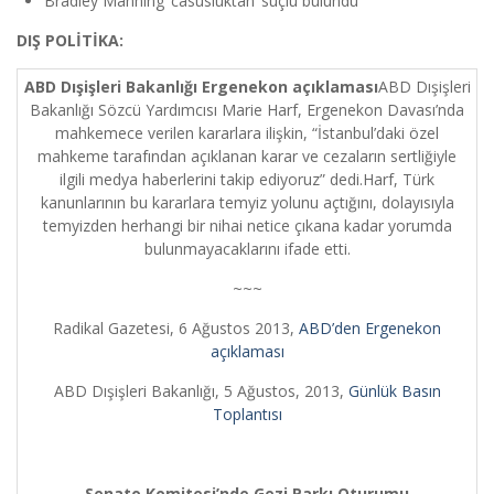
Bradley Manning ‘casusluktan’ suçlu bulundu
DIŞ POLİTİKA:
ABD Dışişleri Bakanlığı Ergenekon açıklaması
ABD Dışişleri
Bakanlığı Sözcü Yardımcısı Marie Harf, Ergenekon Davası’nda
mahkemece verilen kararlara ilişkin, “İstanbul’daki özel
mahkeme tarafından açıklanan karar ve cezaların sertliğiyle
ilgili medya haberlerini takip ediyoruz” dedi.
Harf, Türk
kanunlarının bu kararlara temyiz yolunu açtığını, dolayısıyla
temyizden herhangi bir nihai netice çıkana kadar yorumda
bulunmayacaklarını ifade etti.
~~~
Radikal Gazetesi, 6 Ağustos 2013,
ABD’den Ergenekon
açıklaması
ABD Dışişleri Bakanlığı, 5 Ağustos, 2013,
Günlük Basın
Toplantısı
Senato Komitesi’nde Gezi Parkı Oturumu