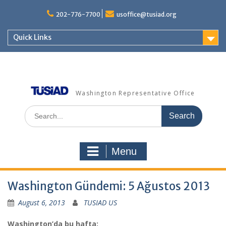
Skip
to
202-776-7700
usoffice@tusiad.org
content
Quick Links
Washington Representative Office
Search
for:
Menu
Washington Gündemi: 5 Ağustos 2013
August 6, 2013
TUSIAD US
Washington’da bu hafta: