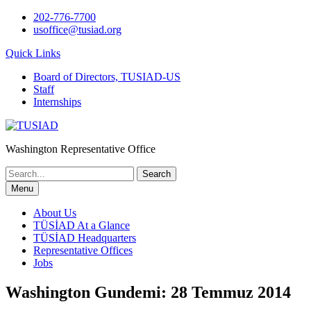
Skip
202-776-7700
to
usoffice@tusiad.org
content
Quick Links
Board of Directors, TUSIAD-US
Staff
Internships
Washington Representative Office
Search
for:
Menu
About Us
TÜSİAD At a Glance
TÜSİAD Headquarters
Representative Offices
Jobs
Washington Gundemi: 28 Temmuz 2014