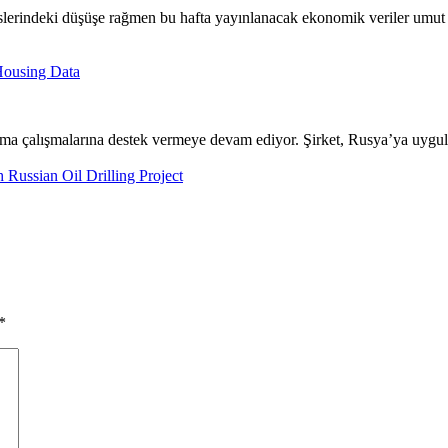
kslerindeki düşüşe rağmen bu hafta yayınlanacak ekonomik veriler umu
Housing Data
a çalışmalarına destek vermeye devam ediyor. Şirket, Rusya’ya uygulana
ussian Oil Drilling Project
*