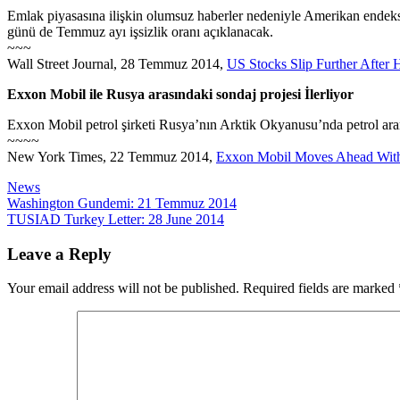
Emlak piyasasına ilişkin olumsuz haberler nedeniyle Amerikan ende
günü de Temmuz ayı işsizlik oranı açıklanacak.
~~~
Wall Street Journal, 28 Temmuz 2014,
US Stocks Slip Further After 
Exxon Mobil ile Rusya arasındaki sondaj projesi İlerliyor
Exxon Mobil petrol şirketi Rusya’nın Arktik Okyanusu’nda petrol aram
~~~~
New York Times, 22 Temmuz 2014,
Exxon Mobil Moves Ahead With R
News
Post
Washington Gundemi: 21 Temmuz 2014
TUSIAD Turkey Letter: 28 June 2014
navigation
Leave a Reply
Your email address will not be published.
Required fields are marked