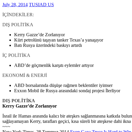
July 28, 2014
TUSIAD US
İÇİNDEKİLER:
DIŞ POLİTİKA
Kerry Gazze’de Zorlanıyor
Kürt petrolünü taşıyan tanker Texas’a yanaşıyor
Batı Rusya üzerindeki baskıyı artırdı
İÇ POLİTİKA
ABD’de göçmenlik karşıtı eylemler artıyor
EKONOMİ & ENERJİ
ABD borsalarında düşüşe rağmen beklentiler iyimser
Exxon Mobil ile Rusya arasındaki sondaj projesi İlerliyor
DIŞ POLİTİKA
Kerry Gazze’de Zorlanıyor
İsrail ile Hamas arasında kalıcı bir ateşkes sağlanmasına katkıda bu
sağlayamayan Kerry, tarafları geçici, kısa süreli bir ateşkese dahi ikn
~~~
New York Times, 28 Temmuz 2014,
Even Gaza Truce Is Hard to Win,