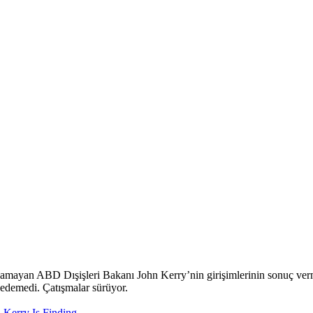
lunamayan ABD Dışişleri Bakanı John Kerry’nin girişimlerinin sonuç ve
a edemedi. Çatışmalar sürüyor.
 Kerry Is Finding