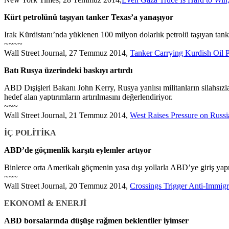
Kürt petrolünü taşıyan tanker Texas’a yanaşıyor
Irak Kürdistanı’nda yüklenen 100 milyon dolarlık petrolü taşıyan tank
~~~~
Wall Street Journal, 27 Temmuz 2014,
Tanker Carrying Kurdish Oil P
Batı Rusya üzerindeki baskıyı artırdı
ABD Dışişleri Bakanı John Kerry, Rusya yanlısı militanların silahsız
hedef alan yaptırımların artırılmasını değerlendiriyor.
~~~
Wall Street Journal, 21 Temmuz 2014,
West Raises Pressure on Russi
İÇ POLİTİKA
ABD’de göçmenlik karşıtı eylemler artıyor
Binlerce orta Amerikalı göçmenin yasa dışı yollarla ABD’ye giriş yapm
~~~
Wall Street Journal, 20 Temmuz 2014,
Crossings Trigger Anti-Immigr
EKONOMİ & ENERJİ
ABD borsalarında düşüşe rağmen beklentiler iyimser