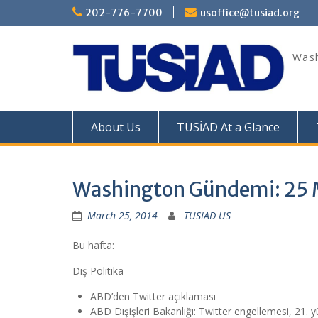
Skip
202-776-7700
usoffice@tusiad.org
to
content
Wash
About Us
TÜSİAD At a Glance
Washington Gündemi: 25 
March 25, 2014
TUSIAD US
Bu hafta:
Dış Politika
ABD’den Twitter açıklaması
ABD Dışişleri Bakanlığı: Twitter engellemesi, 21. y