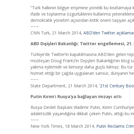
“Türk halkının bilgiye erişimine yönelik bu kısıtlamaya k
ifade ve toplanma özgürlüklerini kullanma yetenekleri
demokratik yönetim açısından kritik önem taşıyan açık
~~~
CNN Turk, 21 March 2014,
ABD’den Twitter açıklama
ABD Dışişleri Bakanlığı: Twitter engellemesi, 21
Türkiye’de Twitter’in kapatılmasına ABD’den gelen tep
müsteşarı Doug Frantz’ın Dışişleri Bakanlığı’nın blog s
yakma eylemidir ve kimseyi daha güçlü kılmaz. Bu tür 
hizmet ettiği bir çağda uygulanan sansür, dünyanın her y
~~~
State Department, 21 March 2014,
’21st Century Boo
Putin Kırım’ı Rusya’ya bağlayan imzayı attı
Rusya Devlet Başkanı Vladimir Putin, Kırım Cumhuriy
adaletsizlik yaşandığına dikkat çeken Putin, attığı bu 
~~~
New York Times, 18 March 2014,
Putin Reclaims Cri