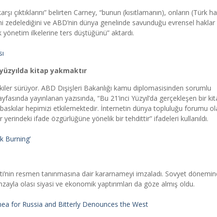
arşı çıktıklarını” belirten Carney, “bunun (kısıtlamanın), onların (Türk ha
ni zedelediğini ve ABD’nin dünya genelinde savunduğu evrensel haklar
 yönetim ilkelerine ters düştüğünü” aktardı.
sı
. yüzyılda kitap yakmaktır
kiler sürüyor. ABD Dışişleri Bakanlığı kamu diplomasisinden sorumlu
ayfasında yayınlanan yazısında, “Bu 21’inci Yüzyıl’da gerçekleşen bir ki
baskılar hepimizi etkilemektedir. İnternetin dünya topluluğu forumu ol
erindeki ifade özgürlüğüne yönelik bir tehdittir” ifadeleri kullanıldı.
k Burning’
eti’nin resmen tanınmasına dair kararnameyi imzaladı. Sovyet dönemi
imzayla olası siyasi ve ekonomik yaptırımları da göze almış oldu.
mea for Russia and Bitterly Denounces the West