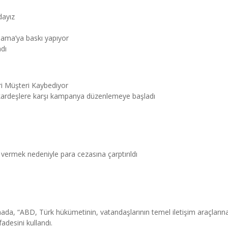
dayız
Obama’ya baskı yapıyor
dı
ri Müşteri Kaybediyor
 kardeşlere karşı kampanya düzenlemeye başladı
 vermek nedeniyle para cezasına çarptırıldı
mada, “ABD, Türk hükümetinin, vatandaşlarının temel iletişim araçların
adesini kullandı.