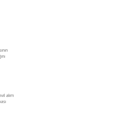
sının
ını
hvil alım
ması