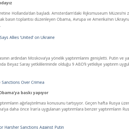
ndayız
etine Hollanda’dan başladı. Amsterdam’daki Rijksmuseum Müzesi’ni z
tak basın toplantısı düzenleyen Obama, Avrupa ve Amerika’nın Ukrayn
.
ays Allies ‘United’ on Ukraine
sının ardından Moskova’ya yönelik yaptırımlarını genişletti. Putin ve y
ında Beyaz Saray yetkililerininde olduğu 9 ABD’li yetkiliye yaptırım uy
e Sanctions Over Crimea
n Obama’ya baskı yapıyor
rımların ağırlaştırılması konusunu tartışıyor. Geçen hafta Rusya üzer
a’ya daha önce İran’a uygulanan yaptırımlara benzer yaptırımların Ru
or Harsher Sanctions Against Putin