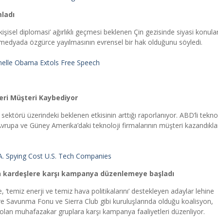
ladı
sel diplomasi’ ağırlıklı geçmesi beklenen Çin gezisinde siyasi konula
ve medyada özgürce yayılmasının evrensel bir hak olduğunu söyledi.
chelle Obama Extols Free Speech
leri Müşteri Kaybediyor
ektörü üzerindeki beklenen etkisinin arttığı raporlanıyor. ABD’li tekno
Avrupa ve Güney Amerika’daki teknoloji firmalarının müşteri kazandıkla
.A. Spying Cost U.S. Tech Companies
ch kardeşlere karşı kampanya düzenlemeye başladı
, ‘temiz enerji ve temiz hava politikalarını’ destekleyen adaylar lehine
 Savunma Fonu ve Sierra Club gibi kuruluşlarında olduğu koalisyon,
ı olan muhafazakar gruplara karşı kampanya faaliyetleri düzenliyor.