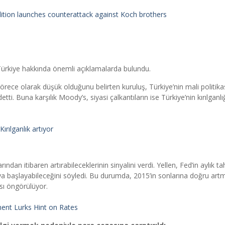
ition launches counterattack against Koch brothers
Türkiye hakkında önemli açıklamalarda bulundu.
rece olarak düşük olduğunu belirten kuruluş, Türkiye’nin mali politika
ti. Buna karşılık Moody’s, siyasi çalkantıların ise Türkiye’nin kırılganlığ
ırılganlık artıyor
ından itibaren artırabileceklerinin sinyalini verdi. Yellen, Fed’in aylık ta
aya başlayabileceğini söyledi. Bu durumda, 2015’in sonlarına doğru art
sı öngörülüyor.
ment Lurks Hint on Rates