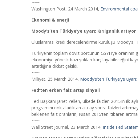
~~~
Washington Post, 24 March 2014,
Environmental coal
Ekonomi & enerji
Moody’s’ten Türkiye’ye uyarı: Kırılganlık artıyor
Uluslararası kredi derecelendirme kuruluşu Moody’s, 
Türkiye’nin toplam döviz borcunun GSYH’ye oranının gö
ekonomiye yönelik bazı şokları karşılayabileceğini kaydet
artırdığına dikkat çekildi.
~~~
Milliyet, 25 March 2014,
Moody’s’ten Türkiye’ye uyarı: K
Fed’ten erken faiz artışı sinyali
Fed Başkanı Janet Yellen, ülkede faizleri 2015’in ilk aylar
programını noktaladıktan altı ay sonra faizleri artırm
beklenen faiz oranların, Nisan 2015’ten itibaren artma
~~~
Wall Street Journal, 23 March 2014,
Inside Fed State