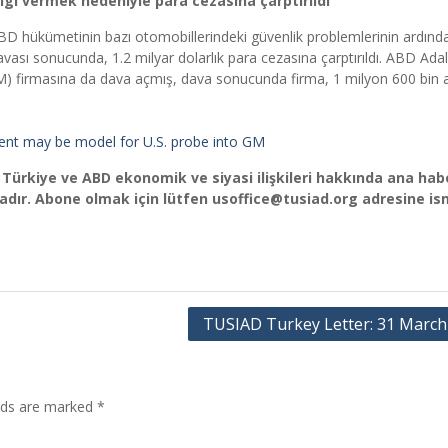
lgi vermek nedeniyle para cezasına çarptırıldı
D hükümetinin bazı otomobillerindeki güvenlik problemlerinin ardınd
davası sonucunda, 1.2 milyar dolarlık para cezasına çarptırıldı. ABD Ada
) firmasına da dava açmış, dava sonucunda firma, 1 milyon 600 bin a
ement may be model for U.S. probe into GM
 Türkiye ve ABD ekonomik ve siyasi ilişkileri hakkında ana hab
ır. Abone olmak için lütfen usoffice@tusiad.org adresine ism
TUSIAD Turkey Letter: 31 March
elds are marked
*