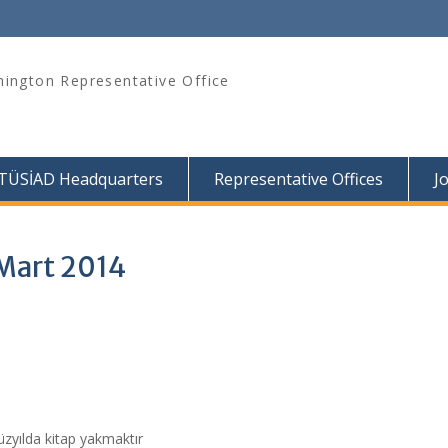
ington Representative Office
TÜSİAD Headquarters
Representative Offices
J
Mart 2014
üzyılda kitap yakmaktır