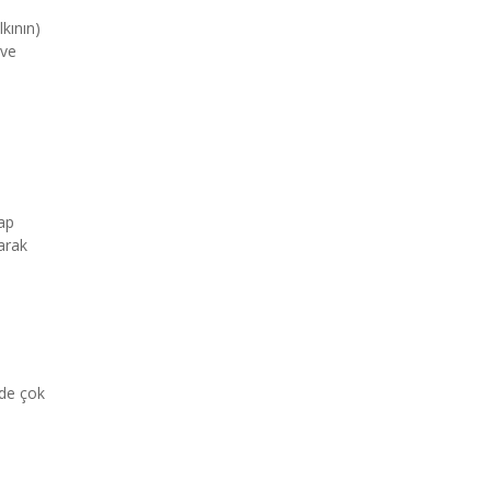
lkının)
 ve
tap
arak
nde çok