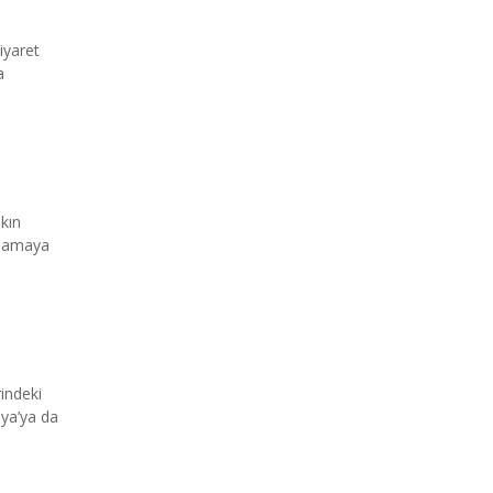
iyaret
a
akın
gulamaya
indeki
sya’ya da