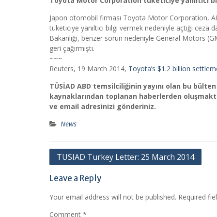
Toyota Motor Corporation tüketiciye yanıltıcı bi
Japon otomobil firması Toyota Motor Corporation, AB
tüketiciye yanıltıcı bilgi vermek nedeniyle açtığı ceza 
Bakanlığı, benzer sorun nedeniyle General Motors (GM
geri çağırmıştı.
~~~
Reuters, 19 March 2014,
Toyota’s $1.2 billion settl
TÜSİAD ABD temsilciliğinin yayını olan bu bülten
kaynaklarından toplanan haberlerden oluşmaktad
ve email adresinizi gönderiniz.
News
Post
TUSIAD Turkey Letter: 25 March 2014
navigation
Leave a Reply
Your email address will not be published.
Required fi
Comment
*