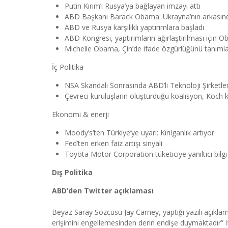
Putin Kırım’ı Rusya’ya bağlayan imzayı attı
ABD Başkanı Barack Obama: Ukrayna’nın arkasın
ABD ve Rusya karşılıklı yaptırımlara başladı
ABD Kongresi, yaptırımların ağırlaştırılması için 
Michelle Obama, Çin’de ifade özgürlüğünü tanımla
İç Politika
NSA Skandalı Sonrasında ABD’li Teknoloji Şirketle
Çevreci kuruluşların oluşturduğu koalisyon, Koch
Ekonomi & enerji
Moody’s’ten Türkiye’ye uyarı: Kırılganlık artıyor
Fed’ten erken faiz artışı sinyali
Toyota Motor Corporation tüketiciye yanıltıcı bilgi
Dış Politika
ABD’den Twitter açıklaması
Beyaz Saray Sözcüsü Jay Carney, yaptığı yazılı açıkla
erişimini engellemesinden derin endişe duymaktadır” if