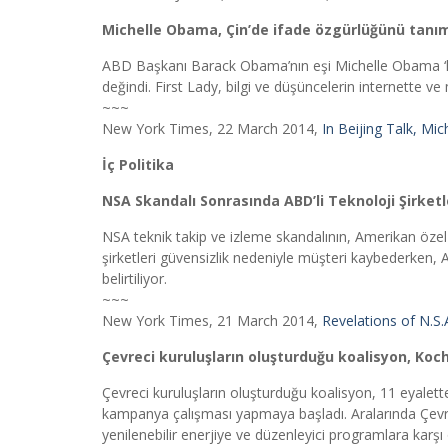
Michelle Obama, Çin’de ifade özgürlüğünü tanım
ABD Başkanı Barack Obama’nın eşi Michelle Obama ‘kişi
değindi. First Lady, bilgi ve düşüncelerin internette 
~~~
New York Times, 22 March 2014,
In Beijing Talk, Mi
İç Politika
NSA Skandalı Sonrasında ABD’li Teknoloji Şirket
NSA teknik takip ve izleme skandalının, Amerikan özel s
şirketleri güvensizlik nedeniyle müşteri kaybederken, 
belirtiliyor.
~~~
New York Times, 21 March 2014,
Revelations of N.S
Çevreci kuruluşların oluşturduğu koalisyon, Ko
Çevreci kuruluşların oluşturduğu koalisyon, 11 eyalette
kampanya çalışması yapmaya başladı. Aralarında Çevre
yenilenebilir enerjiye ve düzenleyici programlara karş