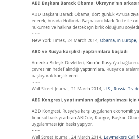
ABD Başkanı Barack Obama: Ukrayna’nın arkası
ABD Başkanı Barack Obama, dört günlük Avrupa ziyar
ederek, burada Hollanda Başbakanı Mark Rutte ile or
hükümeti ve halkına destek için birlik olduğunu söyledi
~~~
New York Times, 24 March 2014,
Obama, in Europe, S
ABD ve Rusya karşılıklı yaptırımlara başladı
Amerika Birleşik Devletleri, Kırım’ın Rusya’ya bağlanma
çevresinin hedef alındığı yaptırımlara, Rusya’da aralar
başlayarak karşılık verdi.
~~~
Wall Street Journal, 21 March 2014,
U.S., Russia Trad
ABD Kongresi, yaptırımların ağırlaştırılması içi
ABD Kongresi, Rusya’ya karşı uygulanan ekonomik yaptı
finansal baskıyı artıran ABD’de, Kongre, Başkan Obam
uygulanması için baskı yapıyor.
~~~
Wall Street Journal, 24 March 2014,
Lawmakers Call f