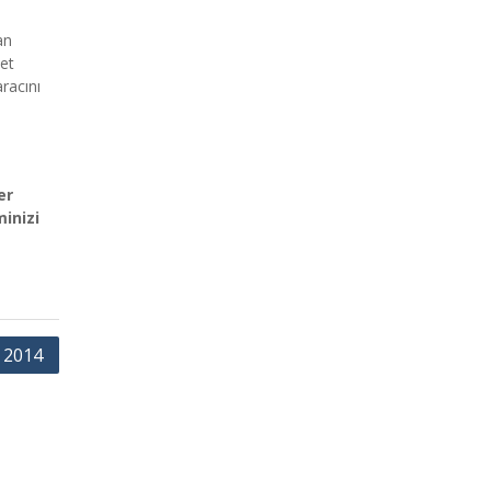
an
let
racını
er
inizi
 2014