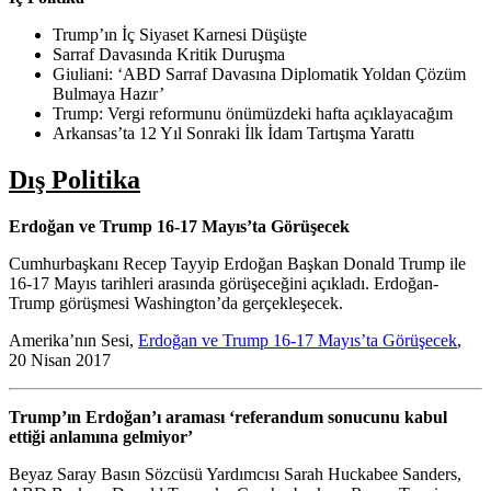
Trump’ın İç Siyaset Karnesi Düşüşte
Sarraf Davasında Kritik Duruşma
Giuliani: ‘ABD Sarraf Davasına Diplomatik Yoldan Çözüm
Bulmaya Hazır’
Trump: Vergi reformunu önümüzdeki hafta açıklayacağım
Arkansas’ta 12 Yıl Sonraki İlk İdam Tartışma Yarattı
Dış Politika
Erdoğan ve Trump 16-17 Mayıs’ta Görüşecek
Cumhurbaşkanı Recep Tayyip Erdoğan Başkan Donald Trump ile
16-17 Mayıs tarihleri arasında görüşeceğini açıkladı. Erdoğan-
Trump görüşmesi Washington’da gerçekleşecek.
Amerika’nın Sesi,
Erdoğan ve Trump 16-17 Mayıs’ta Görüşecek
,
20 Nisan 2017
Trump’ın Erdoğan’ı araması ‘referandum sonucunu kabul
ettiği anlamına gelmiyor’
Beyaz Saray Basın Sözcüsü Yardımcısı Sarah Huckabee Sanders,