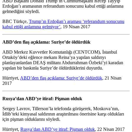
ABD Başkanı Donald Trump’ın Cumhurbaşkanı Recep Tayyip
Erdoğan’ı aramasının referandum sonucunu kabul ettiği anlamına
gelmediğini söyledi.
BBC Türkçe,
Trump’ın Erdoğan’ı araması ‘referandum sonucunu
kabul ettiği anlamına gelmiyor’
, 19 Nisan 2017
ABD’den flaş açıklama: Suriye’de öldürdük
ABD Merkez Kuvvetler Komutanlığı (CENTCOM), İstanbul
Ortaköy’deki eğlence mekanı Reina’ya yapılan saldırıyı
planlayanlardan DEAŞ militanı Abdurrahman Özbeki’yi karadan
yapılan bir baskınla Suriye’de öldürdüklerini duyurdu.
Hürriyet,
ABD’den flaş açıklama: Suriye’de öldürdük
, 21 Nisan
2017
Rusya’dan ABD’ye itiraf: Pişman olduk
Sergey Lavrov, Tillerson’la telefonda görüşerek, Moskova’nın,
İdlib’teki kimyasal saldırının araştırılması önerisine karşı oldukları
için pişman olduklarını söyledi.
Hürriyet,
Rusya’dan ABD’ye itiraf: Pişman olduk
, 22 Nisan 2017