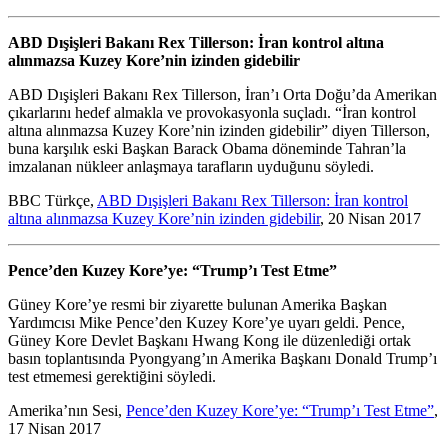
ABD Dışişleri Bakanı Rex Tillerson: İran kontrol altına
alınmazsa Kuzey Kore’nin izinden gidebilir
ABD Dışişleri Bakanı Rex Tillerson, İran’ı Orta Doğu’da Amerikan
çıkarlarını hedef almakla ve provokasyonla suçladı. “İran kontrol
altına alınmazsa Kuzey Kore’nin izinden gidebilir” diyen Tillerson,
buna karşılık eski Başkan Barack Obama döneminde Tahran’la
imzalanan nükleer anlaşmaya tarafların uyduğunu söyledi.
BBC Türkçe,
ABD Dışişleri Bakanı Rex Tillerson: İran kontrol
altına alınmazsa Kuzey Kore’nin izinden gidebilir
, 20 Nisan 2017
Pence’den Kuzey Kore’ye: “Trump’ı Test Etme”
Güney Kore’ye resmi bir ziyarette bulunan Amerika Başkan
Yardımcısı Mike Pence’den Kuzey Kore’ye uyarı geldi. Pence,
Güney Kore Devlet Başkanı Hwang Kong ile düzenlediği ortak
basın toplantısında Pyongyang’ın Amerika Başkanı Donald Trump’ı
test etmemesi gerektiğini söyledi.
Amerika’nın Sesi,
Pence’den Kuzey Kore’ye: “Trump’ı Test Etme”
,
17 Nisan 2017