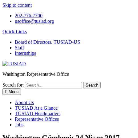
Skip to content
202-776-7700
usoffice@tusiad.org
Quick Links
Board of Directors, TUSIAD-US
Staff
Internships
Washington Representative Office
Search for:
Menu
About Us
TÜSİAD At a Glance
TÜSİAD Headquarters
Representative Offices
Jobs
Washington Gündemi: 24 Nisan 2017