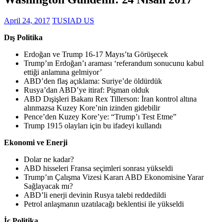
April 24, 2017
TUSIAD US
Dış Politika
Erdoğan ve Trump 16-17 Mayıs’ta Görüşecek
Trump’ın Erdoğan’ı araması ‘referandum sonucunu kabul
ettiği anlamına gelmiyor’
ABD’den flaş açıklama: Suriye’de öldürdük
Rusya’dan ABD’ye itiraf: Pişman olduk
ABD Dışişleri Bakanı Rex Tillerson: İran kontrol altına
alınmazsa Kuzey Kore’nin izinden gidebilir
Pence’den Kuzey Kore’ye: “Trump’ı Test Etme”
Trump 1915 olayları için bu ifadeyi kullandı
Ekonomi ve Enerji
Dolar ne kadar?
ABD hisseleri Fransa seçimleri sonrası yükseldi
Trump’ın Çalışma Vizesi Kararı ABD Ekonomisine Yarar
Sağlayacak mı?
ABD’li enerji devinin Rusya talebi reddedildi
Petrol anlaşmanın uzatılacağı beklentisi ile yükseldi
İç Politika