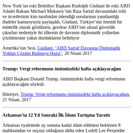
New York’un eski Belediye Başkanı Rudolph Giuliani ile eski ABD
Adalet Bakanı Michael Mukasey’nin Rıza Sarraf davasındaki rolü
ve ücretlerinin kim tarafından ödendiği sorularının yanıtlandığı
ifadeler kamuoyuyla paylaşıldı. Giuliani, Türkiye’nin önemli bir
müttefik olarak görülmesi, gerekse ABD’nin ulusal güvenlik
çıkarları nedeniyle iki ülkenin de davanın diplomatik yollardan
çözülmesine yakın durduklarını belirtiyor
Amerika’nın Sesi,
Giuliani: ‘ABD Sarraf Davasına Diplomatik
Yoldan Çözüm Bulmaya Hazır’
, 20 Nisan 2017
Trump: Vergi reformunu önümüzdeki hafta açıklayacağım
ABD Başkanı Donald Trump, önümüzdeki hafta vergi reformunu
açıklayacağını söyledi.
Hürriyet,
Trump: Vergi reformunu önümüzdeki hafta açıklayacağım
,
21 Nisan, 2017
Arkansas’ta 12 Yıl Sonraki İlk İdam Tartışma Yarattı
Arkansas eyaletinde ay sonuna kadar idam edilmesi beklenen 8
mahkumdan ve suçsuz olduğunu iddia eden Ledell Lee Perşembe