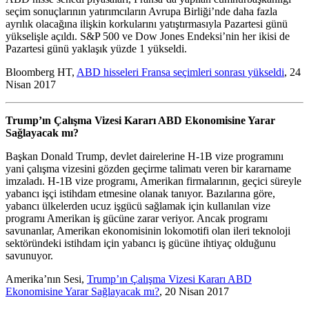
seçim sonuçlarının yatırımcıların Avrupa Birliği’nde daha fazla
ayrılık olacağına ilişkin korkularını yatıştırmasıyla Pazartesi günü
yükselişle açıldı. S&P 500 ve Dow Jones Endeksi’nin her ikisi de
Pazartesi günü yaklaşık yüzde 1 yükseldi.
Bloomberg HT,
ABD hisseleri Fransa seçimleri sonrası yükseldi
, 24
Nisan 2017
Trump’ın Çalışma Vizesi Kararı ABD Ekonomisine Yarar
Sağlayacak mı?
Başkan Donald Trump, devlet dairelerine H-1B vize programını
yani çalışma vizesini gözden geçirme talimatı veren bir kararname
imzaladı. H-1B vize programı, Amerikan firmalarının, geçici süreyle
yabancı işçi istihdam etmesine olanak tanıyor. Bazılarına göre,
yabancı ülkelerden ucuz işgücü sağlamak için kullanılan vize
programı Amerikan iş gücüne zarar veriyor. Ancak programı
savunanlar, Amerikan ekonomisinin lokomotifi olan ileri teknoloji
sektöründeki istihdam için yabancı iş gücüne ihtiyaç olduğunu
savunuyor.
Amerika’nın Sesi,
Trump’ın Çalışma Vizesi Kararı ABD
Ekonomisine Yarar Sağlayacak mı?
, 20 Nisan 2017