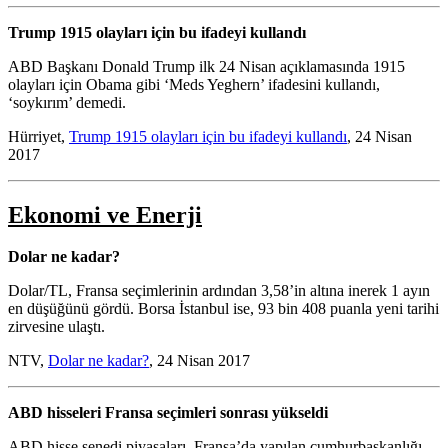
Trump 1915 olayları için bu ifadeyi kullandı
ABD Başkanı Donald Trump ilk 24 Nisan açıklamasında 1915
olayları için Obama gibi ‘Meds Yeghern’ ifadesini kullandı,
‘soykırım’ demedi.
Hürriyet,
Trump 1915 olayları için bu ifadeyi kullandı
, 24 Nisan
2017
Ekonomi ve Enerji
Dolar ne kadar?
Dolar/TL, Fransa seçimlerinin ardından 3,58’in altına inerek 1 ayın
en düşüğünü gördü. Borsa İstanbul ise, 93 bin 408 puanla yeni tarihi
zirvesine ulaştı.
NTV,
Dolar ne kadar?
, 24 Nisan 2017
ABD hisseleri Fransa seçimleri sonrası yükseldi
ABD hisse senedi piyasaları, Fransa’da yapılan cumhurbaşkanlığı