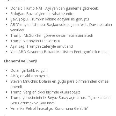
Donald Trump NAFTA’yı yeniden gündeme getirecek
Erdoğan: Bazı söylemler rahatsız edici
Çavuşoğlu, Trump’ın kabine adayları ile görüştü
ABD’nin yeni İstanbul Başkonsolosu Jennifer L. Davis soruları
yanıtladı
Trump, McGurk’ten göreve devam etmesini istedi
Trump Netanyahu ile Görüştü
Aşırı sağ, Trump’ın zaferiyle umutlandı
Yeni ABD Savunma Bakanı Mattis’ten Pentagon’a ilk mesaj
Ekonomi ve Enerji
Dolar için kritik iki gün
ABD, ortaklıktan ayrıldı
Steven Mnuchin: Doların en güçlü para birimlerinden olması
önemli
Trump: Vergileri ciddi biçimde düşüreceğiz
Trump yönetiminin ilk Beyaz Saray açıklaması: “İş imkanlarını
Geri Getirmek ve Büyüme”
‘Amerika Petrol İhracatçısı Konumuna Gelebilir’