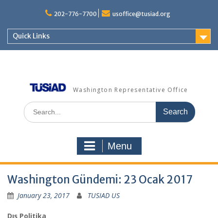
Skip
to
202-776-7700
usoffice@tusiad.org
content
Quick Links
Washington Representative Office
Search
for:
Menu
Washington Gündemi: 23 Ocak 2017
January 23, 2017
TUSIAD US
Dış Politika