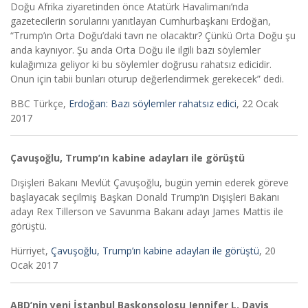
Doğu Afrika ziyaretinden önce Atatürk Havalimanı’nda
gazetecilerin sorularını yanıtlayan Cumhurbaşkanı Erdoğan,
“Trump’ın Orta Doğu’daki tavrı ne olacaktır? Çünkü Orta Doğu şu
anda kaynıyor. Şu anda Orta Doğu ile ilgili bazı söylemler
kulağımıza geliyor ki bu söylemler doğrusu rahatsız edicidir.
Onun için tabii bunları oturup değerlendirmek gerekecek” dedi.
BBC Türkçe,
Erdoğan: Bazı söylemler rahatsız edici
, 22 Ocak
2017
Çavuşoğlu, Trump’ın kabine adayları ile görüştü
Dışişleri Bakanı Mevlüt Çavuşoğlu, bugün yemin ederek göreve
başlayacak seçilmiş Başkan Donald Trump’ın Dışişleri Bakanı
adayı Rex Tillerson ve Savunma Bakanı adayı James Mattis ile
görüştü.
Hürriyet,
Çavuşoğlu, Trump’ın kabine adayları ile görüştü
, 20
Ocak 2017
ABD’nin yeni İstanbul Başkonsolosu Jennifer L. Davis