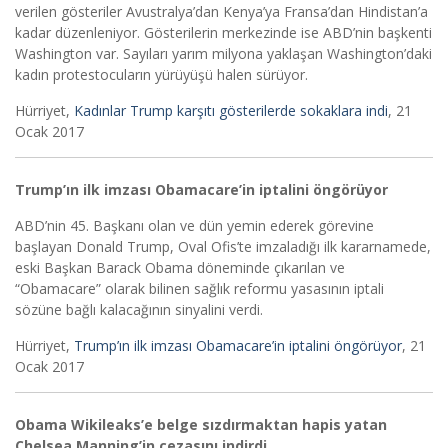
verilen gösteriler Avustralya’dan Kenya’ya Fransa’dan Hindistan’a
kadar düzenleniyor. Gösterilerin merkezinde ise ABD’nin başkenti
Washington var. Sayıları yarım milyona yaklaşan Washington’daki
kadın protestocuların yürüyüşü halen sürüyor.
Hürriyet,
Kadınlar Trump karşıtı gösterilerde sokaklara indi
, 21
Ocak 2017
Trump’ın ilk imzası Obamacare’in iptalini öngörüyor
ABD’nin 45. Başkanı olan ve dün yemin ederek görevine
başlayan Donald Trump, Oval Ofis’te imzaladığı ilk kararnamede,
eski Başkan Barack Obama döneminde çıkarılan ve
“Obamacare” olarak bilinen sağlık reformu yasasının iptali
sözüne bağlı kalacağının sinyalini verdi.
Hürriyet,
Trump’ın ilk imzası Obamacare’in iptalini öngörüyor
, 21
Ocak 2017
Obama Wikileaks’e belge sızdırmaktan hapis yatan
Chelsea Manning’in cezasını indirdi