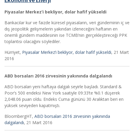
Ekonomi ve Enerji
Piyasalar Merkez’i bekliyor, dolar hafif yükseldi
Bankacılar kur ve faizde küresel piyasaların, veri gündeminin iç ve
dış jeopolitik gelişmelerin yakından izleneceğini haftanın en
önemli gündem maddesinin ise TCMB’nin gerçekleştireceği PPK
toplantısı olacağını söylediler.
Hürriyet,
Piyasalar Merkez’i bekliyor, dolar hafif yükseldi
, 21 Mart
2016
ABD borsaları 2016 zirvesinin yakınında dalgalandı
ABD borsaları yeni haftaya dalgalı seyirle başladı. Standard &
Poor’s 500 endeksi New York saatiyle 09:33’te %0.1 düşerek
2,048.06 puan oldu. Endeks Cuma gününü 30 Aralıktan beri en
yüksek seviyeden kapatmıştı.
BloombergHT,
ABD borsaları 2016 zirvesinin yakınında
dalgalandı
, 21 Mart 2016