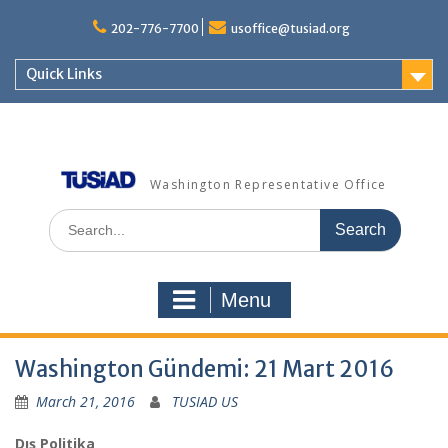
Skip
to
202-776-7700
usoffice@tusiad.org
content
Quick Links
Washington Representative Office
Search
for:
Menu
Washington Gündemi: 21 Mart 2016
March 21, 2016
TUSIAD US
Dış Politika