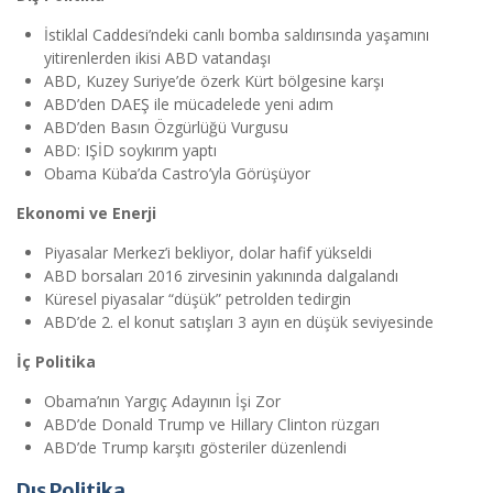
İstiklal Caddesi’ndeki canlı bomba saldırısında yaşamını
yitirenlerden ikisi ABD vatandaşı
ABD, Kuzey Suriye’de özerk Kürt bölgesine karşı
ABD’den DAEŞ ile mücadelede yeni adım
ABD’den Basın Özgürlüğü Vurgusu
ABD: IŞİD soykırım yaptı
Obama Küba’da Castro’yla Görüşüyor
Ekonomi ve Enerji
Piyasalar Merkez’i bekliyor, dolar hafif yükseldi
ABD borsaları 2016 zirvesinin yakınında dalgalandı
Küresel piyasalar “düşük” petrolden tedirgin
ABD’de 2. el konut satışları 3 ayın en düşük seviyesinde
İç Politika
Obama’nın Yargıç Adayının İşi Zor
ABD’de Donald Trump ve Hillary Clinton rüzgarı
ABD’de Trump karşıtı gösteriler düzenlendi
Dış Politika