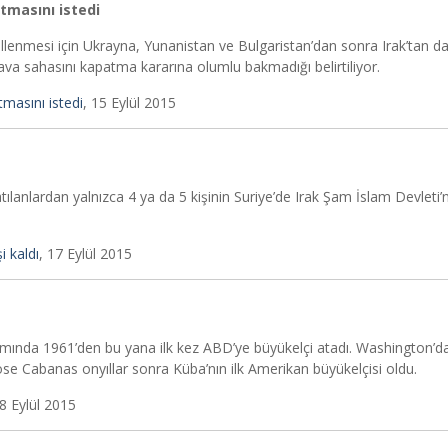
tmasını istedi
llenmesi için Ukrayna, Yunanistan ve Bulgaristan’dan sonra Irak’tan da
 hava sahasını kapatma kararına olumlu bakmadığı belirtiliyor.
masını istedi
, 15 Eylül 2015
ılanlardan yalnızca 4 ya da 5 kişinin Suriye’de Irak Şam İslam Devleti’n
i kaldı
, 17 Eylül 2015
mında 1961’den bu yana ilk kez ABD’ye büyükelçi atadı. Washington’d
ose Cabanas onyıllar sonra Küba’nın ilk Amerikan büyükelçisi oldu.
18 Eylül 2015