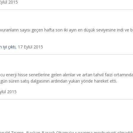
Eylül 2015
vuranların sayısı geçen hafta son iki ayın en düşük seviyesine indi ve 
iyi çıktı
, 17 Eylül 2015
ucu enerji hisse senetlerine gelen alımlar ve artan tahvil faizi ortamın
ki gün süren satış dalgasının ardından yukarı yönde hareket etti.
Eylül 2015
 Donald Trump, Başkan Barack Obama’yı savunma mecburiyeti olmadığı