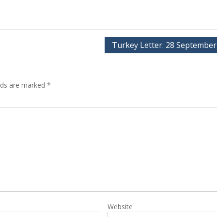
Turkey Letter: 28 September
elds are marked
*
Website