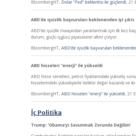
BloombergHT,
Dolar “Fed” beklentisi ile güçlendi
, 21 
ABD’de işsizlik başvuruları beklenenden iyi çıktı
ABD’de işsizlik maaşından yararlanmak için ilk kez baş
durum, güçlü işgücü piyasasının altını çiziyor.
BloombergHT,
ABD’de işsizlik başvuruları beklenenden 
ABD hisseleri “enerji” ile yükseldi
ABD hisse senetleri, petrol fiyatlarındaki yükseliş son
hisselerindeki yükselişlerle birlikte değer kazandı ve i
BloombergHT,
ABD hisseleri “enerji” ile yükseldi
, 21 
İç Politika
Trump: ‘Obama’yı Savunmak Zorunda Değilim’
Cumhuriyetçi Parti’nin popüler başkan adaylarından