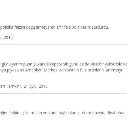
tika faizini değiştirmeyerek sıfır faiz politikasını sürdürdü.
lül 2015
ı günü yarım puan yukarıda kapatarak günü az da olsa bir yükselişle ka
nya piyasaları Amerikan Merkez Bankası’nın faiz oranlarını artırmayı
arı Temkinli
, 21 Eylül 2015
eceğine ilişkin açıklamaları ve buna bağlı olarak, dolar bazında fiyatlanan