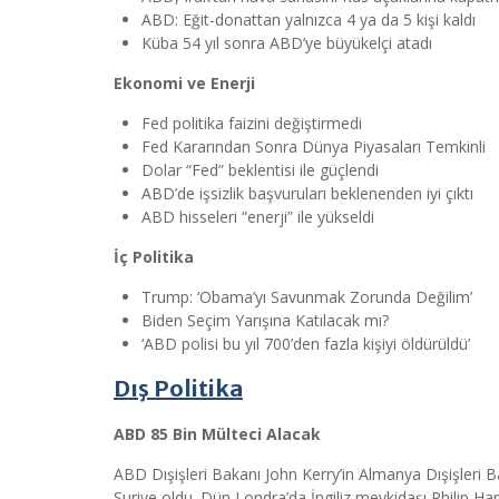
ABD: Eğit-donattan yalnızca 4 ya da 5 kişi kaldı
Küba 54 yıl sonra ABD’ye büyükelçi atadı
Ekonomi ve Enerji
Fed politika faizini değiştirmedi
Fed Kararından Sonra Dünya Piyasaları Temkinli
Dolar “Fed” beklentisi ile güçlendi
ABD’de işsizlik başvuruları beklenenden iyi çıktı
ABD hisseleri “enerji” ile yükseldi
İç Politika
Trump: ‘Obama’yı Savunmak Zorunda Değilim’
Biden Seçim Yarışına Katılacak mı?
‘ABD polisi bu yıl 700’den fazla kişiyi öldürüldü’
Dış Politika
ABD 85 Bin Mülteci Alacak
ABD Dışişleri Bakanı John Kerry’in Almanya Dışişleri
Suriye oldu. Dün Londra’da İngiliz mevkidaşı Philip H