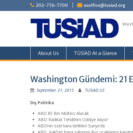
Skip
202-776-7700
usoffice@tusiad.org
to
content
Wash
About Us
TÜSİAD At a Glance
Washington Gündemi: 21 E
September 21, 2015
TUSIAD US
Dış Politika
ABD 85 Bin Mülteci Alacak
‘ABD Radikal Tehditleri Ciddiye Alıyor’
ABD’nin özel kara birlikleri Suriye’de
ABD, Irak’tan hava sahasını Rus uçaklarına kapatm