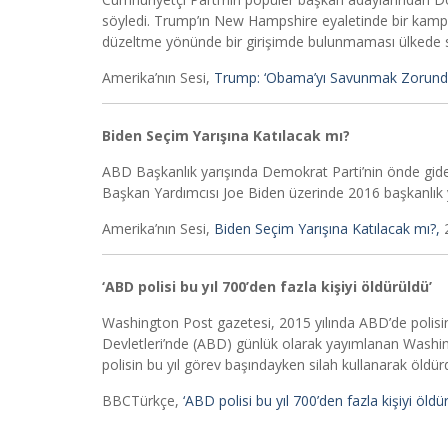
söyledi. Trump’ın New Hampshire eyaletinde bir kampan
düzeltme yönünde bir girişimde bulunmaması ülkede siya
Amerika’nın Sesi,
Trump: ‘Obama’yı Savunmak Zorunda
Biden Seçim Yarışına Katılacak mı?
ABD Başkanlık yarışında Demokrat Parti’nin önde giden a
Başkan Yardımcısı Joe Biden üzerinde 2016 başkanlık y
Amerika’nın Sesi,
Biden Seçim Yarışına Katılacak mı?,
2
‘ABD polisi bu yıl 700’den fazla kişiyi öldürüldü’
Washington Post gazetesi, 2015 yılında ABD’de polisin
Devletleri’nde (ABD) günlük olarak yayımlanan Washing
polisin bu yıl görev başındayken silah kullanarak öldürd
BBCTürkçe,
‘ABD polisi bu yıl 700’den fazla kişiyi öldü