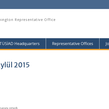
ington Representative Office
TÜSİAD Headquarters
Representative Offices
J
ylül 2015
asını istedi