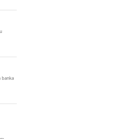
bu
da banka
nı