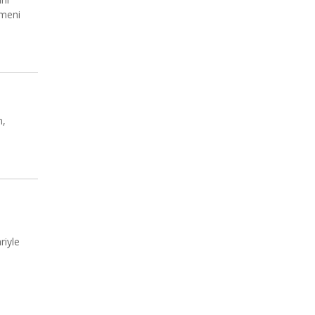
çmeni
n,
riyle