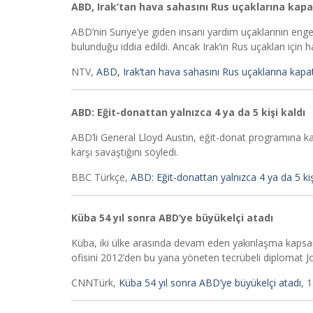
ABD, Irak’tan hava sahasını Rus uçaklarına kapa
ABD’nin Suriye’ye giden insani yardım uçaklarının enge
bulunduğu iddia edildi. Ancak Irak’ın Rus uçakları için
NTV,
ABD, Irak’tan hava sahasını Rus uçaklarına kapat
ABD: Eğit-donattan yalnızca 4 ya da 5 kişi kaldı
ABD’li General Lloyd Austin, eğit-donat programına kat
karşı savaştığını söyledi.
BBC Türkçe,
ABD: Eğit-donattan yalnızca 4 ya da 5 kiş
Küba 54 yıl sonra ABD’ye büyükelçi atadı
Küba, iki ülke arasında devam eden yakınlaşma kapsa
ofisini 2012’den bu yana yöneten tecrübeli diplomat J
CNNTürk,
Küba 54 yıl sonra ABD’ye büyükelçi atadı
, 