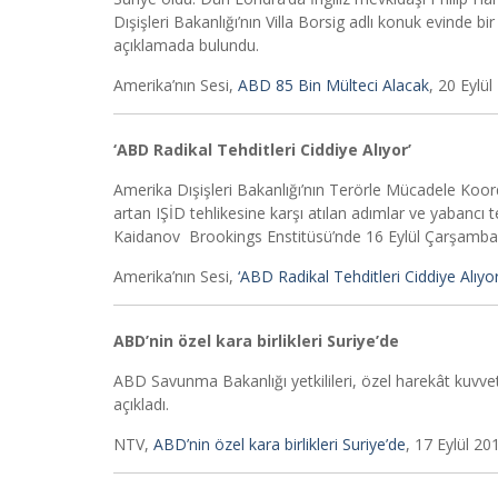
Dışişleri Bakanlığı’nın Villa Borsig adlı konuk evinde b
açıklamada bulundu.
Amerika’nın Sesi,
ABD 85 Bin Mülteci Alacak
, 20 Eylül
‘ABD Radikal Tehditleri Ciddiye Alıyor’
Amerika Dışişleri Bakanlığı’nın Terörle Mücadele Koor
artan IŞİD tehlikesine karşı atılan adımlar ve yabancı te
Kaidanov Brookings Enstitüsü’nde 16 Eylül Çarşamba gü
Amerika’nın Sesi,
‘ABD Radikal Tehditleri Ciddiye Alıyor
ABD’nin özel kara birlikleri Suriye’de
ABD Savunma Bakanlığı yetkilileri, özel harekât kuvvetl
açıkladı.
NTV,
ABD’nin özel kara birlikleri Suriye’de
, 17 Eylül 20