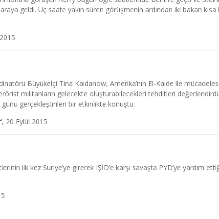
ir araya geldi. Üç saate yakın süren görüşmenin ardından iki bakan kısa 
 2015
dinatörü Büyükelçi Tina Kaidanow, Amerika’nın El-Kaide ile mücadelesi
rörist militanların gelecekte oluşturabilecekleri tehditleri değerlendirdi
nü gerçekleştirilen bir etkinlikte konuştu.
’
, 20 Eylül 2015
erinin ilk kez Suriye’ye girerek IŞİD’e karşı savaşta PYD’ye yardım ettiğ
15