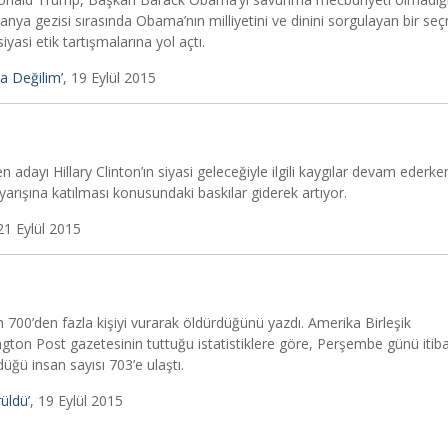
ya gezisi sırasında Obama’nın milliyetini ve dinini sorgulayan bir se
si etik tartışmalarına yol açtı.
 Değilim’
, 19 Eylül 2015
dayı Hillary Clinton’ın siyasi geleceğiyle ilgili kaygılar devam ederke
arışına katılması konusundaki baskılar giderek artıyor.
1 Eylül 2015
 700’den fazla kişiyi vurarak öldürdüğünü yazdı. Amerika Birleşik
ton Post gazetesinin tuttuğu istatistiklere göre, Perşembe günü itiba
üğü insan sayısı 703’e ulaştı.
rüldü’
, 19 Eylül 2015