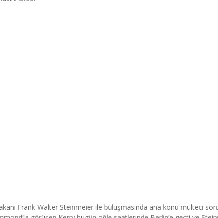
 Bakanı Frank-Walter Steinmeier ile buluşmasında ana konu mülteci sor
ammond’la görüşen Kerry bugün öğle saatlerinde Berlin’e geçti ve Stein