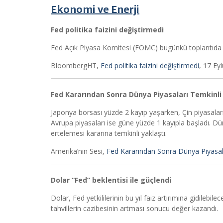
Ekonomi ve Enerji
Fed politika faizini değiştirmedi
Fed Açık Piyasa Komitesi (FOMC) bugünkü toplantıda poli
BloombergHT,
Fed politika faizini değiştirmedi
, 17 Ey
Fed Kararından Sonra Dünya Piyasaları Temkinli
Japonya borsası yüzde 2 kayıp yaşarken, Çin piyasalar
Avrupa piyasaları ise güne yüzde 1 kayıpla başladı. Dü
ertelemesi kararına temkinli yaklaştı.
Amerika’nın Sesi,
Fed Kararından Sonra Dünya Piyasal
Dolar “Fed” beklentisi ile güçlendi
Dolar, Fed yetkililerinin bu yıl faiz artırımına gidilebil
tahvillerin cazibesinin artması sonucu değer kazandı.