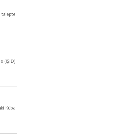
 talepte
e (IŞİD)
aki Küba