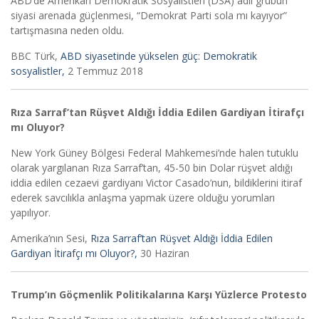
ABD’de Amerikan Demokratik Sosyalistleri (DSA) adlı grubun
siyasi arenada güçlenmesi, “Demokrat Parti sola mı kayıyor”
tartışmasına neden oldu.
BBC Türk,
ABD siyasetinde yükselen güç: Demokratik
sosyalistler,
2 Temmuz 2018
Rıza Sarraf’tan Rüşvet Aldığı İddia Edilen Gardiyan İtirafçı
mı Oluyor?
New York Güney Bölgesi Federal Mahkemesi’nde halen tutuklu
olarak yargılanan Rıza Sarraf’tan, 45-50 bin Dolar rüşvet aldığı
iddia edilen cezaevi gardiyanı Victor Casado’nun, bildiklerini itiraf
ederek savcılıkla anlaşma yapmak üzere olduğu yorumları
yapılıyor.
Amerika’nın Sesi,
Rıza Sarraf’tan Rüşvet Aldığı İddia Edilen
Gardiyan İtirafçı mı Oluyor?,
30 Haziran
Trump’ın Göçmenlik Politikalarına Karşı Yüzlerce Protesto