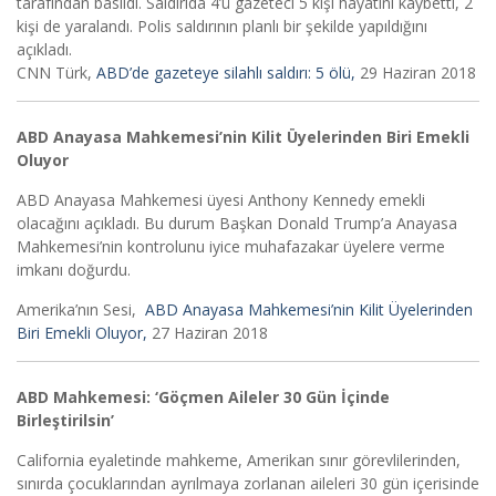
tarafından basıldı. Saldırıda 4’ü gazeteci 5 kişi hayatını kaybetti, 2
kişi de yaralandı. Polis saldırının planlı bir şekilde yapıldığını
açıkladı.
CNN Türk,
ABD’de gazeteye silahlı saldırı: 5 ölü,
29 Haziran 2018
ABD Anayasa Mahkemesi’nin Kilit Üyelerinden Biri Emekli
Oluyor
ABD Anayasa Mahkemesi üyesi Anthony Kennedy emekli
olacağını açıkladı. Bu durum Başkan Donald Trump’a Anayasa
Mahkemesi’nin kontrolunu iyice muhafazakar üyelere verme
imkanı doğurdu.
Amerika’nın Sesi,
ABD Anayasa Mahkemesi’nin Kilit Üyelerinden
Biri Emekli Oluyor,
27 Haziran 2018
ABD Mahkemesi: ‘Göçmen Aileler 30 Gün İçinde
Birleştirilsin’
California eyaletinde mahkeme, Amerikan sınır görevlilerinden,
sınırda çocuklarından ayrılmaya zorlanan aileleri 30 gün içerisinde