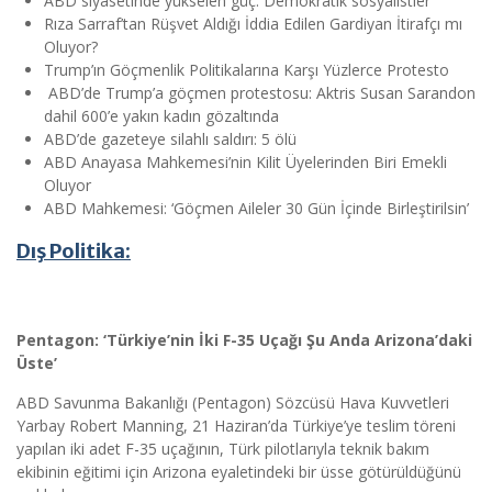
ABD siyasetinde yükselen güç: Demokratik sosyalistler
Rıza Sarraf’tan Rüşvet Aldığı İddia Edilen Gardiyan İtirafçı mı
Oluyor?
Trump’ın Göçmenlik Politikalarına Karşı Yüzlerce Protesto
ABD’de Trump’a göçmen protestosu: Aktris Susan Sarandon
dahil 600’e yakın kadın gözaltında
ABD’de gazeteye silahlı saldırı: 5 ölü
ABD Anayasa Mahkemesi’nin Kilit Üyelerinden Biri Emekli
Oluyor
ABD Mahkemesi: ‘Göçmen Aileler 30 Gün İçinde Birleştirilsin’
Dış Politika:
Pentagon: ‘Türkiye’nin İki F-35 Uçağı Şu Anda Arizona’daki
Üste’
ABD Savunma Bakanlığı (Pentagon) Sözcüsü Hava Kuvvetleri
Yarbay Robert Manning, 21 Haziran’da Türkiye’ye teslim töreni
yapılan iki adet F-35 uçağının, Türk pilotlarıyla teknik bakım
ekibinin eğitimi için Arizona eyaletindeki bir üsse götürüldüğünü