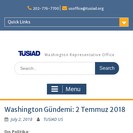
Skip
to
202-776-7700
usoffice@tusiad.org
content
Quick Links
Washington Representative Office
Search
for:
Menu
Washington Gündemi: 2 Temmuz 2018
July 2, 2018
TUSIAD US
Dış Politika: