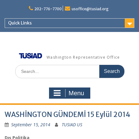
Skip
to
202-776-7700
usoffice@tusiad.org
content
Quick Links
Washington Representative Office
Search
for:
Menu
WASHİNGTON GÜNDEMİ 15 Eylül 2014
September 15, 2014
TUSIAD US
Dış Politika