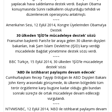
yapılacak hava saldırılarına destek verdi. Başkan Obama
konuşmasında Sünni radikallerin oluşturduğu tehdidi ve
düzenlenecek operasyonu anlatmıştı.
~~~
Amerika’nın Sesi, 12 Eylül 2014,
Kongre Üyelerinden Obama’ya
Destek
30 ülkeden ‘IŞİD’le mücadeleye destek’ sözü
Fransa’nın başkenti Paris’te bir araya gelen 30 ülkenin dışişleri
bakanları, Irak Şam İslam Devleti’ne (IŞİD) karşı verdiği
mücadelede Bağdat yönetimine destek sözü verdi.
~~~
BBC Türkçe, 15 Eylül 2014,
30 ülkeden ‘IŞİD’le mücadeleye
destek’ sözü
‘ABD ile istihbarat paylaşımı devam edecek’
Cumhurbaşkanı Recep Tayyip Erdoğan ile ABD Dışişleri Bakanı
John Kerry arasındaki görüşmede, iki ülkenin bölgedeki tüm
terör örgütlerine karşı bugüne kadar olduğu gibi bundan
sonraki süreçte de ortak mücadeleye devam edileceği
vurgulandı.
~~~
NTVMSNBC, 12 Eylül 2014,
‘ABD ile istihbarat paylaşımı devam