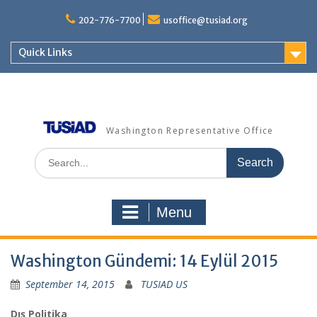
Skip
to
202-776-7700
usoffice@tusiad.org
content
Quick Links
Washington Representative Office
Search
for:
Menu
Washington Gündemi: 14 Eylül 2015
September 14, 2015
TUSIAD US
Dış Politika