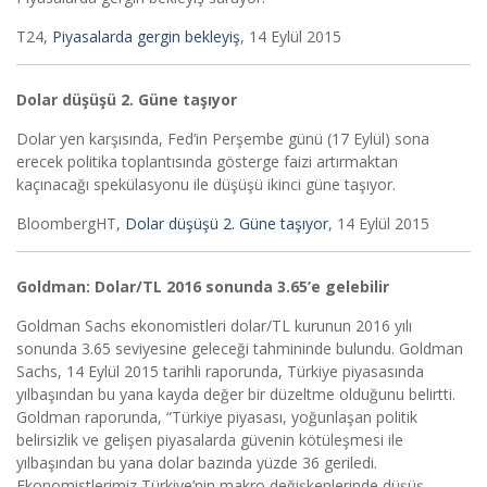
T24,
Piyasalarda gergin bekleyiş
, 14 Eylül 2015
Dolar düşüşü 2. Güne taşıyor
Dolar yen karşısında, Fed’in Perşembe günü (17 Eylül) sona
erecek politika toplantısında gösterge faizi artırmaktan
kaçınacağı spekülasyonu ile düşüşü ikinci güne taşıyor.
BloombergHT,
Dolar düşüşü 2. Güne taşıyor
, 14 Eylül 2015
Goldman: Dolar/TL 2016 sonunda 3.65’e gelebilir
Goldman Sachs ekonomistleri dolar/TL kurunun 2016 yılı
sonunda 3.65 seviyesine geleceği tahmininde bulundu. Goldman
Sachs, 14 Eylül 2015 tarihli raporunda, Türkiye piyasasında
yılbaşından bu yana kayda değer bir düzeltme olduğunu belirtti.
Goldman raporunda, “Türkiye piyasası, yoğunlaşan politik
belirsizlik ve gelişen piyasalarda güvenin kötüleşmesi ile
yılbaşından bu yana dolar bazında yüzde 36 geriledi.
Ekonomistlerimiz Türkiye’nin makro değişkenlerinde düşüş