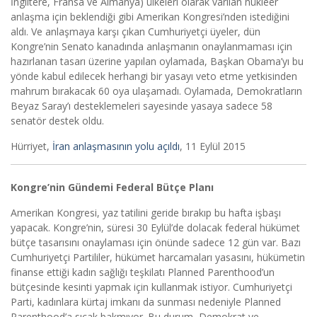
İngiltere, Fransa ve Almanya) ülkeleri olarak varılan nükleer
anlaşma için beklendiği gibi Amerikan Kongresi’nden istediğini
aldı. Ve anlaşmaya karşı çıkan Cumhuriyetçi üyeler, dün
Kongre’nin Senato kanadında anlaşmanın onaylanmaması için
hazırlanan tasarı üzerine yapılan oylamada, Başkan Obama’yı bu
yönde kabul edilecek herhangi bir yasayı veto etme yetkisinden
mahrum bırakacak 60 oya ulaşamadı. Oylamada, Demokratların
Beyaz Saray’ı desteklemeleri sayesinde yasaya sadece 58
senatör destek oldu.
Hürriyet,
İran anlaşmasının yolu açıldı
, 11 Eylül 2015
Kongre’nin Gündemi Federal Bütçe Planı
Amerikan Kongresi, yaz tatilini geride bırakıp bu hafta işbaşı
yapacak. Kongre’nin, süresi 30 Eylül’de dolacak federal hükümet
bütçe tasarısını onaylaması için önünde sadece 12 gün var. Bazı
Cumhuriyetçi Partililer, hükümet harcamaları yasasını, hükümetin
finanse ettiği kadın sağlığı teşkilatı Planned Parenthood’un
bütçesinde kesinti yapmak için kullanmak istiyor. Cumhuriyetçi
Parti, kadınlara kürtaj imkanı da sunması nedeniyle Planned
Parenthood’a sıcak bakmıyor. Bu durum, Demokrat ve