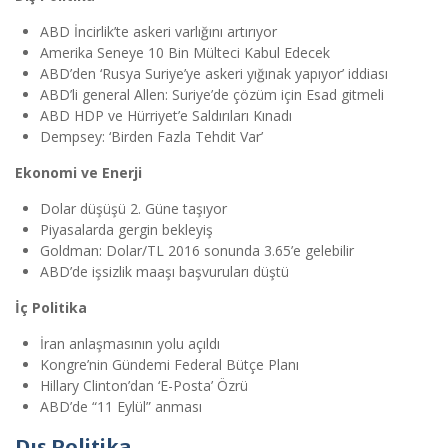
ABD İncirlik’te askeri varlığını artırıyor
Amerika Seneye 10 Bin Mülteci Kabul Edecek
ABD’den ‘Rusya Suriye’ye askeri yığınak yapıyor’ iddiası
ABD’li general Allen: Suriye’de çözüm için Esad gitmeli
ABD HDP ve Hürriyet’e Saldırıları Kınadı
Dempsey: ‘Birden Fazla Tehdit Var’
Ekonomi ve Enerji
Dolar düşüşü 2. Güne taşıyor
Piyasalarda gergin bekleyiş
Goldman: Dolar/TL 2016 sonunda 3.65’e gelebilir
ABD’de işsizlik maaşı başvuruları düştü
İç Politika
İran anlaşmasının yolu açıldı
Kongre’nin Gündemi Federal Bütçe Planı
Hillary Clinton’dan ‘E-Posta’ Özrü
ABD’de “11 Eylül” anması
Dış Politika