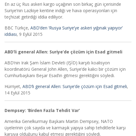
En az üç Rus askeri kargo uçağının son birkaç gün içerisinde
Suriye’nin Lazkiye kentine indiği ve hava operasyonları için
teçhizat getirdiği iddia ediliyor.
BBC Türkçe,
ABD’den ‘Rusya Suriye’ye askeri yığınak yapıyor’
iddiası
, 9 Eylül 2015
ABD’li general Allen: Suriye’de çözüm için Esad gitmeli
ABD’nin Irak Şam İslam Devleti (IŞİD) karşıtı koalisyon
koordinatörü General John Allen, Suriye’de kalıcı bir çözüm için
Cumhurbaşkanı Beşar Esad’ın gitmesi gerektiğini söyledi.
Hürriyet,
ABD’li general Allen: Suriye’de çözüm için Esad gitmeli
,
14 Eylül 2015
Dempsey: ‘Birden Fazla Tehdit Var’
Amerika Genelkurmay Başkanı Martin Dempsey, NATO
üyelerinin çok sayıda ve karmaşık yapıya sahip tehditlerle karşı
karşıya olduğunu kabul etmesi gerektiğini söyledi.