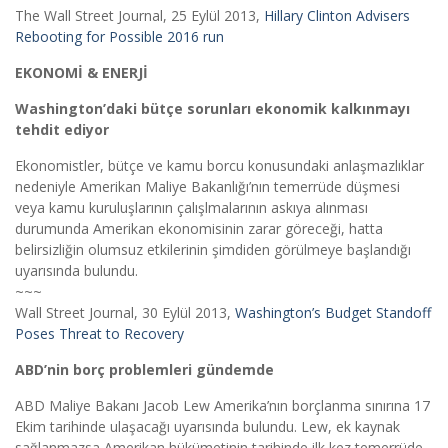
The Wall Street Journal, 25 Eylül 2013,
Hillary Clinton Advisers
Rebooting for Possible 2016 run
EKONOMİ & ENERJİ
Washington’daki bütçe sorunları ekonomik kalkınmayı
tehdit ediyor
Ekonomistler, bütçe ve kamu borcu konusundaki anlaşmazlıklar
nedeniyle Amerikan Maliye Bakanlığı’nın temerrüde düşmesi
veya kamu kuruluşlarının çalışlmalarının askıya alınması
durumunda Amerikan ekonomisinin zarar göreceği, hatta
belirsizliğin olumsuz etkilerinin şimdiden görülmeye başlandığı
uyarısında bulundu.
~~~
Wall Street Journal, 30 Eylül 2013,
Washington’s Budget Standoff
Poses Threat to Recovery
ABD’nin borç problemleri gündemde
ABD Maliye Bakanı Jacob Lew Amerika’nın borçlanma sınırına 17
Ekim tarihinde ulaşacağı uyarısında bulundu. Lew, ek kaynak
sağlanmazsa Amerikan hükümetinin tarihinde ilk kez temerrüde