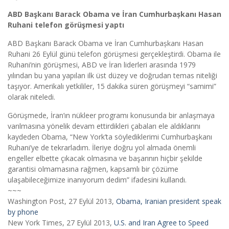
ABD Başkanı Barack Obama ve İran Cumhurbașkanı Hasan
Ruhani telefon görüşmesi yaptı
ABD Başkanı Barack Obama ve İran Cumhurbașkanı Hasan
Ruhani 26 Eylül günü telefon görüşmesi gerçekleştirdi. Obama ile
Ruhani’nin görüşmesi, ABD ve İran liderleri arasında 1979
yılından bu yana yapılan ilk üst düzey ve doğrudan temas niteliği
taşıyor. Amerikalı yetkililer, 15 dakika süren görüşmeyi “samimi”
olarak niteledi.
Görüşmede, İran’ın nükleer programı konusunda bir anlaşmaya
varılmasına yönelik devam ettirdikleri çabaları ele aldıklarını
kaydeden Obama, “New York’ta söylediklerimi Cumhurbaşkanı
Ruhani’ye de tekrarladım. İleriye doğru yol almada önemli
engeller elbette çıkacak olmasına ve başarının hiçbir şekilde
garantisi olmamasına rağmen, kapsamlı bir çözüme
ulaşabileceğimize inanıyorum dedim” ifadesini kullandı.
~~~
Washington Post, 27 Eylül 2013,
Obama, Iranian president speak
by phone
New York Times, 27 Eylül 2013,
U.S. and Iran Agree to Speed