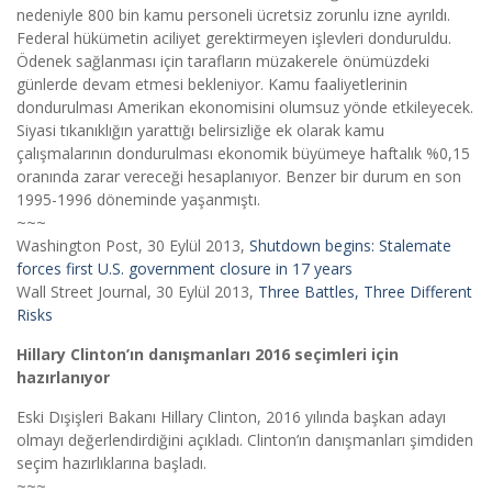
nedeniyle 800 bin kamu personeli ücretsiz zorunlu izne ayrıldı.
Federal hükümetin aciliyet gerektirmeyen işlevleri donduruldu.
Ödenek sağlanması için tarafların müzakerele önümüzdeki
günlerde devam etmesi bekleniyor. Kamu faaliyetlerinin
dondurulması Amerikan ekonomisini olumsuz yönde etkileyecek.
Siyasi tıkanıklığın yarattığı belirsizliğe ek olarak kamu
çalışmalarının dondurulması ekonomik büyümeye haftalık %0,15
oranında zarar vereceği hesaplanıyor. Benzer bir durum en son
1995-1996 döneminde yaşanmıştı.
~~~
Washington Post, 30 Eylül 2013,
Shutdown begins: Stalemate
forces first U.S. government closure in 17 years
Wall Street Journal, 30 Eylül 2013,
Three Battles, Three Different
Risks
Hillary Clinton’ın danışmanları 2016 seçimleri için
hazırlanıyor
Eski Dışişleri Bakanı Hillary Clinton, 2016 yılında başkan adayı
olmayı değerlendirdiğini açıkladı. Clinton’ın danışmanları şimdiden
seçim hazırlıklarına başladı.
~~~