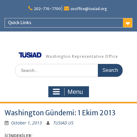
Skip
to
202-776-7700
usoffice@tusiad.org
content
Quick Links
Washington Representative Office
Search
for:
Menu
Washington Gündemi: 1 Ekim 2013
October 1, 2013
TUSIAD US
İÇİNDEKİLER: