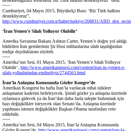
desteklediğimizi sorarsanız biz Türk halkını destekliyoruz” dedi.
~~~
Cumhuriyet, 04 Mayıs 2015, Büyükelçi Bass: ‘Biz Türk halkını
destekliyoruz”,
http://www.cumhuriyet.com.tr/haber/turkiye/268831/ABD_den_secim
‘İran Yemen’e Silah Yolluyor Olabilir’
Amerika Savunma Bakanı Ashton Carter, Yemen’e doğru yol aldığı
bildirilen İran gemilerinin Şii Husi militanlarına silah taşıdığından
endişe duyduklarını söyledi.
~~~
Amerika’nın Sesi, 01 Mayıs 2015, ‘İran Yemen’e Silah Yolluyor
Olabilir’,
http://www.amerikaninsesi.com/content/iran-in-yemen-e-
silah-yolladigindan-endiseliyiz/2744563.html
İran’la Anlaşma Konusunda Gözler Kongre’de
Amerikan Kongresi bu hafta İran’la varılacak nihai nükleer
anlaşmanın kaderini belirleyecek. Şimdi gözler ya anlaşma üzerinde
oylamaya gidecek ya da İran’dan daha fazla talepte bulunmak için
bazı değişiklikler isteyecek olan Senato’da. Anlaşma üzerinde
yapılması istenen değişiklikler Başkan Obama tarafından veto
edilebilir.
~~~
Amerika’nın Sesi, 04 Mayıs 2015, İran’la Anlaşma Konusunda
Gözler Kongre’de,
http://www.amerikaninsesi.com/content/iran-la-