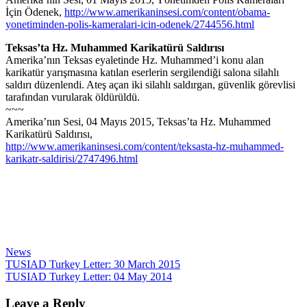
İçin Ödenek,
http://www.amerikaninsesi.com/content/obama-
yonetiminden-polis-kameralari-icin-odenek/2744556.html
Teksas’ta Hz. Muhammed Karikatürü Saldırısı
Amerika’nın Teksas eyaletinde Hz. Muhammed’i konu alan
karikatür yarışmasına katılan eserlerin sergilendiği salona silahlı
saldırı düzenlendi. Ateş açan iki silahlı saldırgan, güvenlik görevlisi
tarafından vurularak öldürüldü.
~~~
Amerika’nın Sesi, 04 Mayıs 2015, Teksas’ta Hz. Muhammed
Karikatürü Saldırısı,
http://www.amerikaninsesi.com/content/teksasta-hz-muhammed-
karikatr-saldirisi/2747496.html
News
Post
TUSIAD Turkey Letter: 30 March 2015
TUSIAD Turkey Letter: 04 May 2014
navigation
Leave a Reply