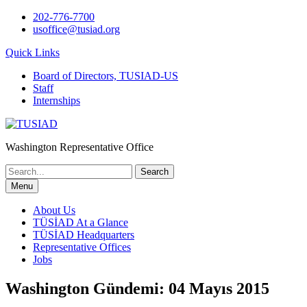
Skip
202-776-7700
to
usoffice@tusiad.org
content
Quick Links
Board of Directors, TUSIAD-US
Staff
Internships
Washington Representative Office
Search
for:
Menu
About Us
TÜSİAD At a Glance
TÜSİAD Headquarters
Representative Offices
Jobs
Washington Gündemi: 04 Mayıs 2015