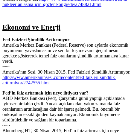
nukleer-anlasma-icin-gozler-kongrede/2748821.html
Ekonomi ve Enerji
Fed Faizleri Şimdilik Arttırmıyor
Amerika Merkez Bankası (Federal Reserve) son aylarda ekonomik
büyümenin yavaşlamasını ve sert bir kış mevsimi geçirilmesini
gerekçe göstererek temel faiz oranlarını şimdilik arttırmamaya karar
verdi.
~~~
Amerika’nın Sesi, 30 Nisan 2015, Fed Faizleri Şimdilik Arttırmıyor,
http://www.amerikaninsesi.com/content/fed-faizleri-simdilik-
arttirmiyor/2742555.html
Fed’in faiz artırmak için neye ihtiyacı var?
ABD Merkez Bankası (Fed), Çarşamba günü yaptığı açıklamada
iyimser bir tablo çizdi. Ancak açıklamadan yakın zamanda faiz
oranlarının artırılacağına dair bir işaret gelmedi. Bu, önemli bir
önkoşulun eksikliğinden kaynaklanıyor: Ekonomik büyümede
sürdürülebilir ve sağlam bir toparlanma.
~~~
Bloomberg HT, 30 Nisan 2015, Fed’in faiz artırmak için neye