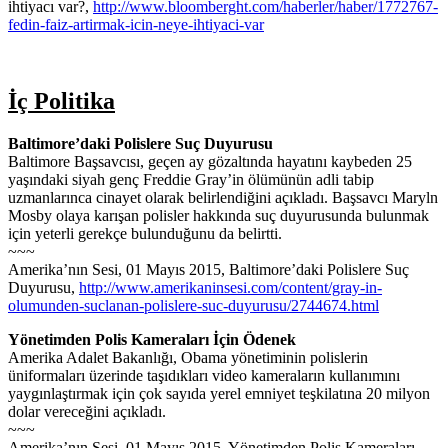
ihtiyacı var?,
http://www.bloomberght.com/haberler/haber/1772767-
fedin-faiz-artirmak-icin-neye-ihtiyaci-var
İç Politika
Baltimore’daki Polislere Suç Duyurusu
Baltimore Başsavcısı, geçen ay gözaltında hayatını kaybeden 25
yaşındaki siyah genç Freddie Gray’in ölümünün adli tabip
uzmanlarınca cinayet olarak belirlendiğini açıkladı. Başsavcı Maryln
Mosby olaya karışan polisler hakkında suç duyurusunda bulunmak
için yeterli gerekçe bulunduğunu da belirtti.
~~~
Amerika’nın Sesi, 01 Mayıs 2015, Baltimore’daki Polislere Suç
Duyurusu,
http://www.amerikaninsesi.com/content/gray-in-
olumunden-suclanan-polislere-suc-duyurusu/2744674.html
Yönetimden Polis Kameraları İçin Ödenek
Amerika Adalet Bakanlığı, Obama yönetiminin polislerin
üniformaları üzerinde taşıdıkları video kameraların kullanımını
yaygınlaştırmak için çok sayıda yerel emniyet teşkilatına 20 milyon
dolar vereceğini açıkladı.
~~~
Amerika’nın Sesi, 01 Mayıs 2015, Yönetimden Polis Kameraları