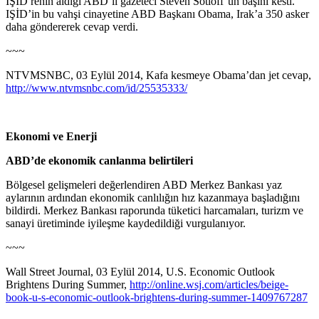
IŞİD rehin aldığı ABD’li gazeteci Steven Sotloff’un başını kesti.
IŞİD’in bu vahşi cinayetine ABD Başkanı Obama, Irak’a 350 asker
daha göndererek cevap verdi.
~~~
NTVMSNBC, 03 Eylül 2014, Kafa kesmeye Obama’dan jet cevap,
http://www.ntvmsnbc.com/id/25535333/
Ekonomi ve Enerji
ABD’de ekonomik canlanma belirtileri
Bölgesel gelişmeleri değerlendiren ABD Merkez Bankası yaz
aylarının ardından ekonomik canlılığın hız kazanmaya başladığını
bildirdi. Merkez Bankası raporunda tüketici harcamaları, turizm ve
sanayi üretiminde iyileşme kaydedildiği vurgulanıyor.
~~~
Wall Street Journal, 03 Eylül 2014, U.S. Economic Outlook
Brightens During Summer,
http://online.wsj.com/articles/beige-
book-u-s-economic-outlook-brightens-during-summer-1409767287