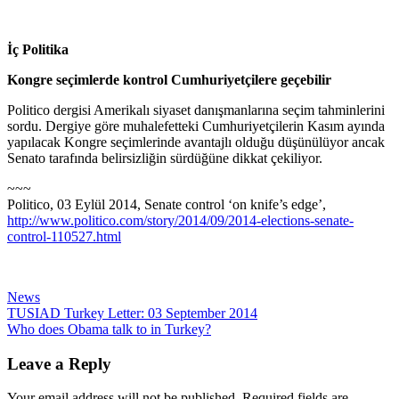
İç Politika
Kongre seçimlerde kontrol Cumhuriyetçilere geçebilir
Politico dergisi Amerikalı siyaset danışmanlarına seçim tahminlerini
sordu. Dergiye göre muhalefetteki Cumhuriyetçilerin Kasım ayında
yapılacak Kongre seçimlerinde avantajlı olduğu düşünülüyor ancak
Senato tarafında belirsizliğin sürdüğüne dikkat çekiliyor.
~~~
Politico, 03 Eylül 2014, Senate control ‘on knife’s edge’,
http://www.politico.com/story/2014/09/2014-elections-senate-
control-110527.html
News
Post
TUSIAD Turkey Letter: 03 September 2014
Who does Obama talk to in Turkey?
navigation
Leave a Reply
Your email address will not be published.
Required fields are