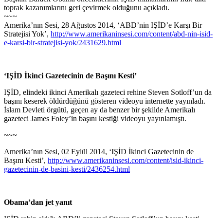
toprak kazanımlarını geri çevirmek olduğunu açıkladı.
~~~
Amerika’nın Sesi, 28 Ağustos 2014, ‘ABD’nin IŞİD’e Karşı Bir
Stratejisi Yok’,
http://www.amerikaninsesi.com/content/abd-nin-isid-
e-karsi-bir-stratejisi-yok/2431629.html
‘IŞİD İkinci Gazetecinin de Başını Kesti’
IŞİD, elindeki ikinci Amerikalı gazeteci rehine Steven Sotloff’un da
başını keserek öldürdüğünü gösteren videoyu internette yayınladı.
İslam Devleti örgütü, geçen ay da benzer bir şekilde Amerikalı
gazeteci James Foley’in başını kestiği videoyu yayınlamıştı.
~~~
Amerika’nın Sesi, 02 Eylül 2014, ‘IŞİD İkinci Gazetecinin de
Başını Kesti’,
http://www.amerikaninsesi.com/content/isid-ikinci-
gazetecinin-de-basini-kesti/2436254.html
Obama’dan jet yanıt