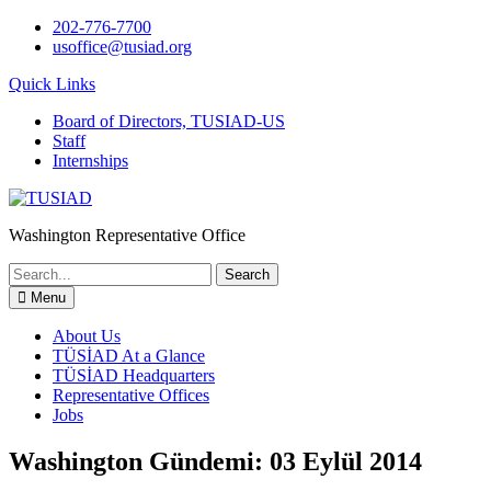
Skip
202-776-7700
to
usoffice@tusiad.org
content
Quick Links
Board of Directors, TUSIAD-US
Staff
Internships
Washington Representative Office
Search
for:
Menu
About Us
TÜSİAD At a Glance
TÜSİAD Headquarters
Representative Offices
Jobs
Washington Gündemi: 03 Eylül 2014