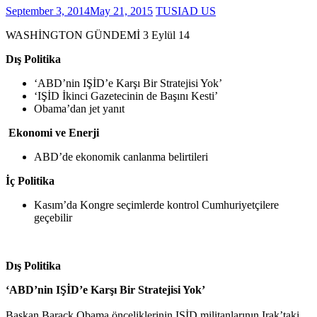
September 3, 2014
May 21, 2015
TUSIAD US
WASHİNGTON GÜNDEMİ 3 Eylül 14
Dış Politika
‘ABD’nin IŞİD’e Karşı Bir Stratejisi Yok’
‘IŞİD İkinci Gazetecinin de Başını Kesti’
Obama’dan jet yanıt
Ekonomi ve Enerji
ABD’de ekonomik canlanma belirtileri
İç Politika
Kasım’da Kongre seçimlerde kontrol Cumhuriyetçilere
geçebilir
Dış Politika
‘ABD’nin IŞİD’e Karşı Bir Stratejisi Yok’
Başkan Barack Obama önceliklerinin IŞİD militanlarının Irak’taki